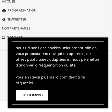
ACCUEIL
PROGRAMMATION
NEWSLETTER
NOS PARTENAIRES
CONTACT
Nous utilisons des cookies uniquement afin de
vous proposer une navigation optimale, des
offres publicitaires adaptées et nous permettre
Copyright © 2026
PLEIN PHARE
- Tous droits réservés.
d'analyser la fréquentation du site.
Mentions légales
Confidentialité
Conditions générales de vente
Pour en savoir plus sur la confidentialité
cliquez ici
J'AI COMPRIS