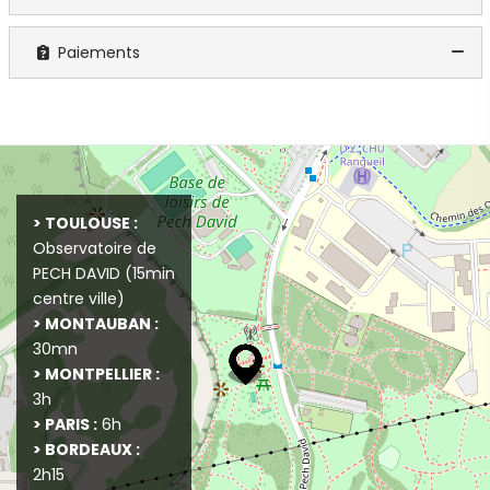
Paiements
+
−
> TOULOUSE :
Observatoire de
PECH DAVID (15min
centre ville)
> MONTAUBAN :
30mn
> MONTPELLIER :
3h
> PARIS :
6h
> BORDEAUX :
2h15