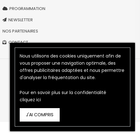
PROGRAMMATION
NEWSLETTER
NOS PARTENAIRES
CONTACT
Nous utilisons des cookies uniquement afin de
vous proposer une navigation optimale, des
offres publicitaires adaptées et nous permettre
Copyright © 2026
PLEIN PHARE
- Tous droits réservés.
d'analyser la fréquentation du site.
Mentions légales
Confidentialité
Conditions générales de vente
Pour en savoir plus sur la confidentialité
cliquez ici
J'AI COMPRIS