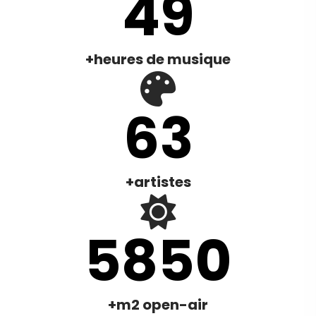
50
+heures de musique
65
+artistes
6000
+m2 open-air