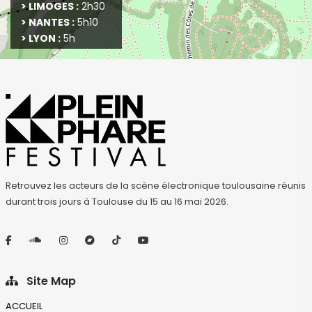
> LIMOGES :
2h30
> NANTES :
5h10
> LYON :
5h
> PAU : 2h30
Leaflet
> BAYONNE :
3h10
> PERIGUEUX :
2h30
> ALBI :
1h
Retrouvez les acteurs de la scène électronique toulousaine réunis
durant trois jours à Toulouse du 15 au 16 mai 2026.
Site Map
ACCUEIL